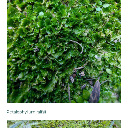
Petalophyllum ralfsii