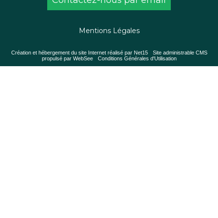
Contactez-nous par email
Mentions Légales
Création et hébergement du site Internet réalisé par Net15
-
Site administrable CMS
propulsé par WebSee
-
Conditions Générales d'Utilisation