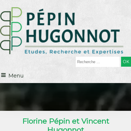
Menu
Florine Pépin et Vincent
Hugonnot